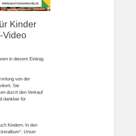
ür Kinder
n-Video
hnen in diesem Eintrag
ammlung von der
nkert. Sie
men durch den Verkauf
d dankbar für
uch Kindern. In den
ckeralbum“. Unser